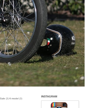
INSTAGRAM
 Sale
(3)
K-model
(3)