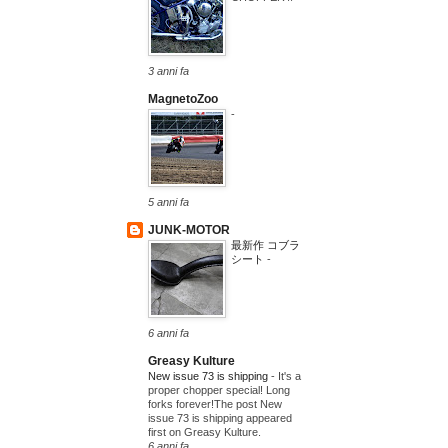
3 anni fa
MagnetoZoo
-
5 anni fa
JUNK-MOTOR
最新作 コブラ
シート
-
6 anni fa
Greasy Kulture
New issue 73 is shipping
-
It's a
proper chopper special! Long
forks forever!The post New
issue 73 is shipping appeared
first on Greasy Kulture.
6 anni fa