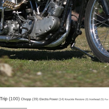
Trip
(100)
Chopp
(39)
Electra Power
(14)
Knuckle Restore
(8)
Ironhead
(5)
For