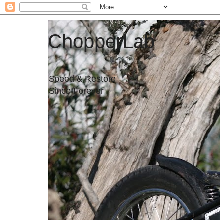
ChopperLab
Speed & Restore
Since Forever