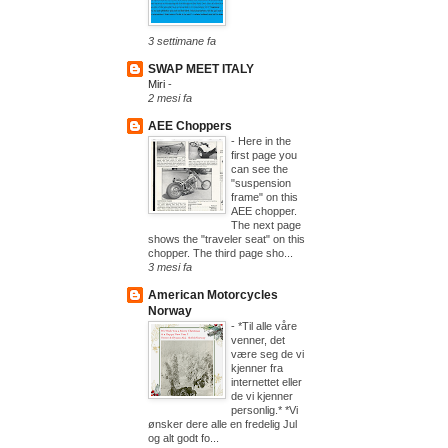
3 settimane fa
SWAP MEET ITALY
Miri
-
2 mesi fa
AEE Choppers
-
Here in the
first page you
can see the
"suspension
frame" on this
AEE chopper.
The next page
shows the "traveler seat" on this
chopper. The third page sho...
3 mesi fa
American Motorcycles
Norway
-
*Til alle våre
venner, det
være seg de vi
kjenner fra
internettet eller
de vi kjenner
personlig.* *Vi
ønsker dere alle en fredelig Jul
og alt godt fo...