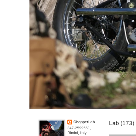
ChopperLab
Lab
(173)
347-2599561,
Rimini, Italy