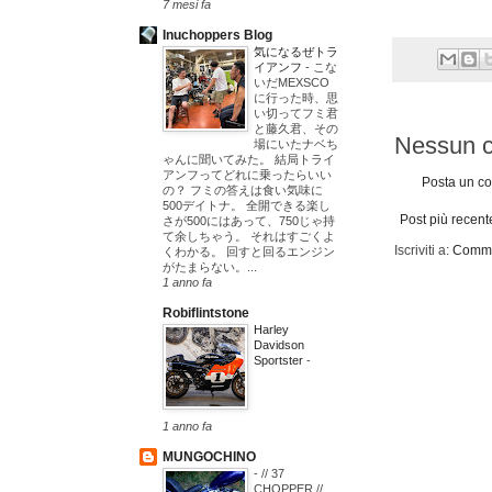
7 mesi fa
Inuchoppers Blog
気になるぜトラ
イアンフ
-
こな
いだMEXSCO
に行った時、思
い切ってフミ君
と藤久君、その
Nessun 
場にいたナベち
ゃんに聞いてみた。 結局トライ
アンフってどれに乗ったらいい
Posta un c
の？ フミの答えは食い気味に
500デイトナ。 全開できる楽し
Post più recent
さが500にはあって、750じゃ持
て余しちゃう。 それはすごくよ
Iscriviti a:
Commen
くわかる。 回すと回るエンジン
がたまらない。...
1 anno fa
Robiflintstone
Harley
Davidson
Sportster
-
1 anno fa
MUNGOCHINO
-
// 37
CHOPPER //