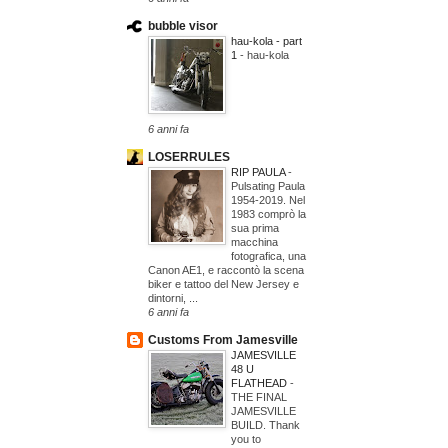
bubble visor
hau-kola - part
1
-
hau-kola
6 anni fa
LOSERRULES
RIP PAULA
-
Pulsating Paula
1954-2019. Nel
1983 comprò la
sua prima
macchina
fotografica, una
Canon AE1, e raccontò la scena
biker e tattoo del New Jersey e
dintorni, ...
6 anni fa
Customs From Jamesville
JAMESVILLE
48 U
FLATHEAD
-
THE FINAL
JAMESVILLE
BUILD. Thank
you to