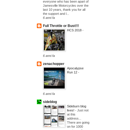
everyone who has been apart of
Jamesville Motorcycles over the
last 10 years, thank you for all
the support and l...
6 anni fa
Full Throttle or Bust!!!
HCS 2018
-
6 anni fa
zenachopper
Apocalypse
Run 12
-
6 anni fa
sideblog
Sideburn blog
lives!
-
Just not
at this
address...
There are going
on for 1000