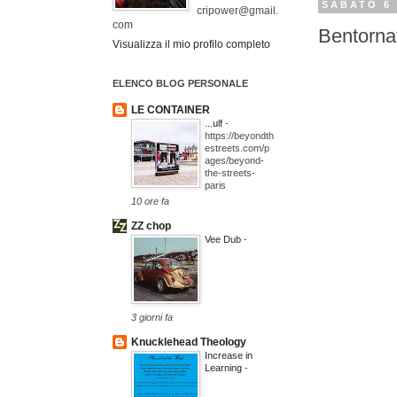
SABATO 6
cripower@gmail.
com
Bentorna
Visualizza il mio profilo completo
ELENCO BLOG PERSONALE
LE CONTAINER
...ulf
-
https://beyondth
estreets.com/p
ages/beyond-
the-streets-
paris
10 ore fa
ZZ chop
Vee Dub
-
3 giorni fa
Knucklehead Theology
Increase in
Learning
-