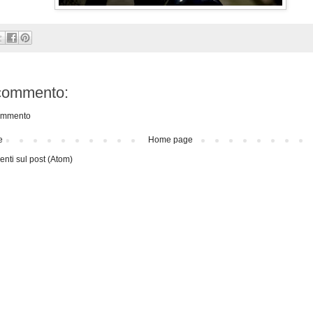
commento:
ommento
e
Home page
ti sul post (Atom)